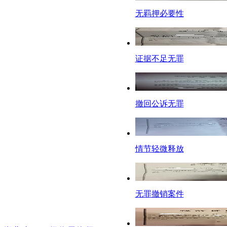
无羁押必要性
证据不足无罪
撤回公诉无罪
情节轻微释放
无罪撤销案件