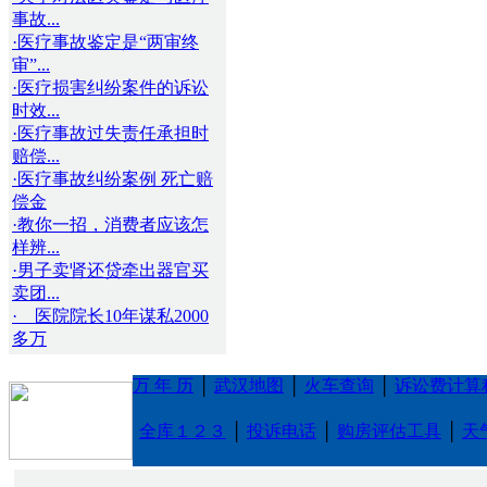
事故...
·医疗事故鉴定是“两审终
审”...
·医疗损害纠纷案件的诉讼
时效...
·医疗事故过失责任承担时
赔偿...
·医疗事故纠纷案例 死亡赔
偿金
·教你一招，消费者应该怎
样辨...
·男子卖肾还贷牵出器官买
卖团...
· 医院院长10年谋私2000
多万
万 年 历
│
武汉地图
│
火车查询
│
诉讼费计算
全库１２３
│
投诉电话
│
购房评估工具
│
天