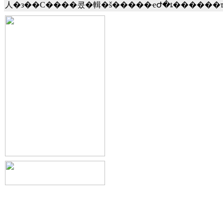
人�з��С����콨�輯�š�����ҽԺ�ȶ������ҵ