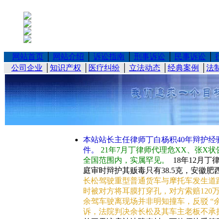
网站首页
│
网站介绍
│
诉讼指南
│
刑事诉讼
│
民事诉讼
│
公司企业
│
知识产权
│
医疗纠纷
│
立法动态
│
经典案例
│
法
本站站长主任律师丁白杨积40年辩护经
件。
21年7月丁律师代理危XX、张X状
全国范围内，实属罕见。
18年12月
庭审时辩护其贩毒只有38.5克，安徽
长松驾驶重型普通货车与摩托车发生道
时被对方将耳膜打穿孔，对方索赔12
余驾车驶离现场并非明知撞车，反驳 “
诉，法院判决余长松及其车主老板不承