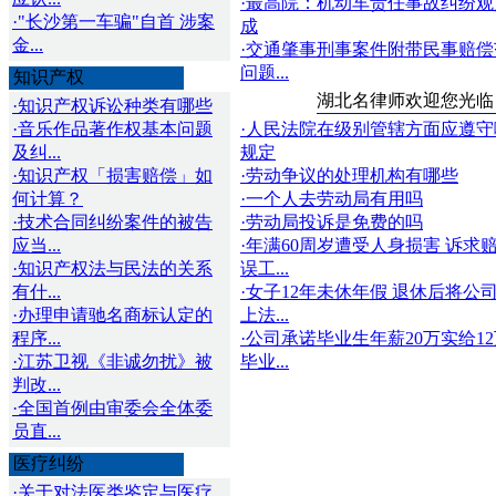
·最高院：机动车责任事故纠纷观
·"长沙第一车骗"自首 涉案
成
金...
·交通肇事刑事案件附带民事赔偿
问题...
知识产权
湖北名律师欢迎您光临
·知识产权诉讼种类有哪些
·音乐作品著作权基本问题
·人民法院在级别管辖方面应遵守
及纠...
规定
·知识产权「损害赔偿」如
·劳动争议的处理机构有哪些
何计算？
·一个人去劳动局有用吗
·技术合同纠纷案件的被告
·劳动局投诉是免费的吗
应当...
·年满60周岁遭受人身损害 诉求
·知识产权法与民法的关系
误工...
有什...
·女子12年未休年假 退休后将公
·办理申请驰名商标认定的
上法...
程序...
·公司承诺毕业生年薪20万实给1
·江苏卫视《非诚勿扰》被
毕业...
判改...
·全国首例由审委会全体委
员直...
医疗纠纷
·关于对法医类鉴定与医疗