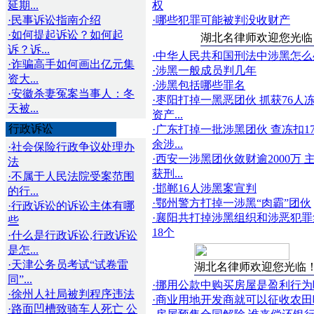
延期...
权
·民事诉讼指南介绍
·哪些犯罪可能被判没收财产
·如何提起诉讼？如何起
湖北名律师欢迎您光临
诉？诉...
·中华人民共和国刑法中涉黑怎么
·诈骗高手如何画出亿元集
·涉黑一般成员判几年
资大...
·涉黑包括哪些罪名
·安徽杀妻冤案当事人：冬
·枣阳打掉一黑恶团伙 抓获76人
天被...
资产...
行政诉讼
·广东打掉一批涉黑团伙 查冻扣1
余涉...
·社会保险行政争议处理办
·西安一涉黑团伙敛财逾2000万 
法
获刑...
·不属于人民法院受案范围
·邯郸16人涉黑案宣判
的行...
·鄂州警方打掉一涉黑“肉霸”团伙
·行政诉讼的诉讼主体有哪
·襄阳共打掉涉黑组织和涉恶犯罪
些
18个
·什么是行政诉讼,行政诉讼
是怎...
·天津公务员考试“试卷雷
湖北名律师欢迎您光临
同”...
·挪用公款中购买房屋是盈利行为
·徐州人社局被判程序违法
·商业用地开发商就可以征收农田
·路面凹槽致骑车人死亡 公