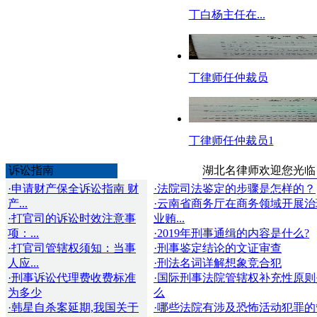
丁白杨主任在...
丁律师任仲裁员
丁律师任仲裁员1
诉讼指南
湖北名律师欢迎您光临
·申请财产保全诉讼指南 财
·法院司法鉴定的步骤是怎样的？
产...
·云南省商务厅在商务领域开展治
·打官司的诉讼时效注意事
业贿...
项：...
·2019年刑事通缉的内容是什么?
·打官司管辖权须知：当事
·刑事鉴定结论的文证审查
人应...
·刑法名词详解想象竞合犯
·刑事诉讼代理费收费标准
·国际刑事法院管辖权补充性原则
为多少
么
·韩星自杀案延期,我国关于
·哪些法院有涉及恐怖活动犯罪的