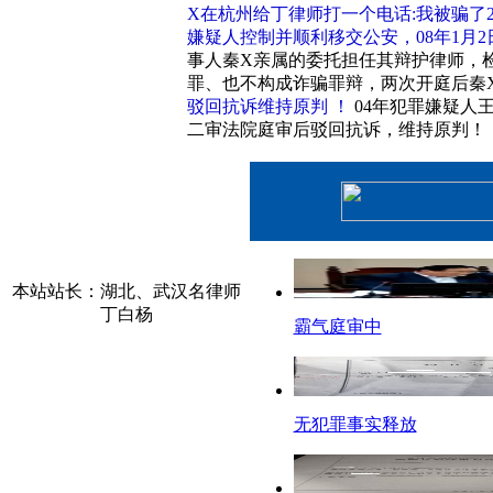
X在杭州给丁律师打一个电话:我被骗了
嫌疑人控制并顺利移交公安，08年1月2
事人秦X亲属的委托担任其辩护律师，
罪、也不构成诈骗罪辩，两次开庭后秦
驳回抗诉维持原判 ！
04年犯罪嫌疑人
二审法院庭审后驳回抗诉，维持原判！
本站站长：湖北、武汉名律师
丁白杨
霸气庭审中
无犯罪事实释放