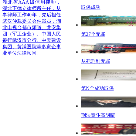
湖北省AAA级信用律师，
取保成功
湖北正德立律师所主任，从
事律师工作40年，先后担任
武汉仲裁委员会仲裁员，湖
北电视台都市频道、龙安集
团（军工企业）、中国人民
第27个无罪
银行武汉市分行、中天建设
集团、黄浦医院等多家企事
业单位法律顾问。
从死刑到无罪
第N个成功取保
刑法泰斗高明暄