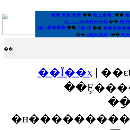
�� �� ��
��
�人��ͼ
��
�
�ٲ÷Ѽ������
��
�ʱ
ȫ�⣱����
��
Ͷ�ߵ绰
��
�����
��
ѧ����ѯ
��
��
��
��Ϊ��ҳ
| ��ϵ
��Ȩ����
��
�н���������