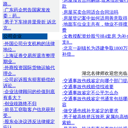
·房屋预售合同解除,谁来偿还银
路...
款
·广东药企怒告国家发改
·房屋买卖合同适合合同法吗
委：药...
·房屋登记案中如何适用善意取得
·男子下车掉井里骨折 诉北
·地面车位业主共有，物业不得擅
京...
费
公司企业
·女教授配资炒股亏掉4套房 为补
支8...
·外国公司分支机构的法律
·北京一副镇长为违建争取1800
地位...
补偿...
·上海证券交易所退市整理
期业...
·外商投资国际货物运输代
湖北名律师欢迎您光临
理企...
·公司起诉股东损害赔偿的
·交通事故伤残鉴定向哪个部门提
诉讼...
·交通事故伤残赔偿找谁要
·企业法律顾问的价值到底
·交通事故鉴定不公平怎么办
有多大？
·交通事故伤残鉴定书通常包括哪
·创业歧路终不归
容
·前员工窃取客户信息获刑
·做交通伤残补充鉴定的要求
受...
·男子被高铁挤压致死 家属向高
·股东会决议违反法律规定
索赔...
应认...