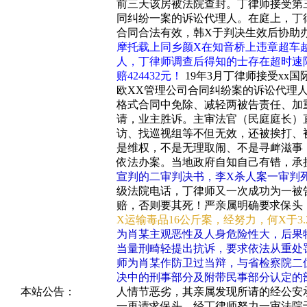
前三天该房被法院查封。丁律师接受第
同纠纷一案的诉讼代理人。在庭上，丁律
合同合法有效，韩X于判决生效后协助
摩托载上同乡颜X在知音桥上违章超车
人，丁律师调查后得知的士存在超时速限
赔424432元！
19年3月丁律师接受xx
欧XX管理公司合同纠纷案的诉讼代理
格式合同中免除、减轻两被告责任、加
请，业主胜诉。主审法官（民庭庭长）
访、找巡视组等不但无效，还被挨打、
是维权，不是无理取闹、不是寻衅滋事
依法办案。当地政府自知自己有错，承
宣判的二审判决书，李X杀人案一审判死刑
级法院电话
，丁律师又一次成功为一被
赔，否则要其死！严亲属明确要求保头
X运输毒品16公斤案，经努力，何X于3.
为肖某主观恶性及人身危险性大，后果
当量刑畸轻提出抗诉，要求依法从重处
师为肖某作防卫过当辩，与省检察院二
决中的刑事部分及附带民事部分认定的
本站公告：
人情节恶劣，其亲属发现所请的经公安
一再请求保头。经丁律师努力一审法院于0