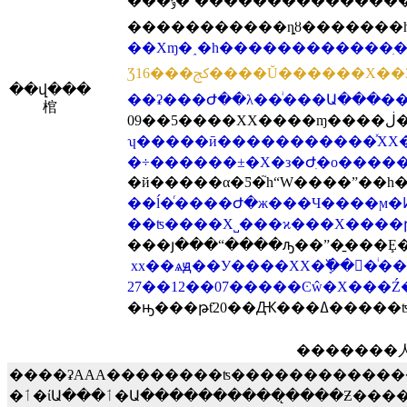
���ݸ�ʽ��ͬ��������������������Ρ�����ԭ�����Ρ��ų�ԭ����ҪȨ��������Ч���������ۣ��Ƶø�Ժ�����������룬ҵ��ʤ�ߡ����󷨹٣���ͥͥ����ֱ˵����û��������������ӡ�֮ǰҵ��άȨһ��࣬Ͷ�ߡ��ŷá�Խ���Ϸá���Ѳ����Ȳ�����Ч���������򡢱����١�������ѵ�롢
��Xɱ�˰�һ������������ִ�
Ʒ16���ﰸ����Ŭ������X
��վ���
棺
�������
����ʡAAA��������ʦ������������
�ٲ�ίԱ���ٲ�Ա����������̨����Ƶ�����������ţ�������ҵ�����й����������