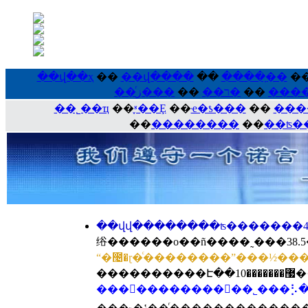
��վ��ҳ
��
��վ����
��
����ָ��
�
��
��ͬר��
���ز�
��
����
��˾��ҵ
��
֪ʶ��Ȩ
��
ҽ�ƾ���
��
���
��
��������
��
��ʦ�
绤������о��ñ����˷���38.5
�
�����������⳵��˾���⡣�